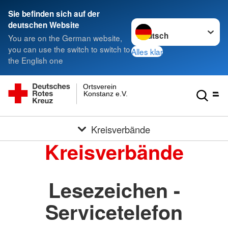
Sie befinden sich auf der
Sprache wechseln zu
deutschen Website
You are on the German website,
you can use the switch to switch to
Alles klar
the English one
Ortsverein
Konstanz e.V.
Kreisverbände
Kreisverbände
Lesezeichen -
Servicetelefon