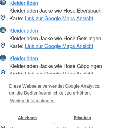
Kleiderläden
Kleiderladen Jacke wie Hose Ebersbach
Karte:
Link zur Google Maps Ansicht
Kleiderläden
Kleiderladen Jacke wie Hose Geislingen
Karte:
Link zur Google Maps Ansicht
Kleiderläden
Kleiderladen Jacke wie Hose Göppingen
Karte:
Link zur Google Maps Ansicht
Ortsvereine
Diese Webseite verwendet Google Analytics,
Ortsverein Eislingen
um die Bedienfreundlichkeit zu erhöhen.
Karte:
Link zur Google Maps Ansicht
Weitere Informationen
Ortsvereine
Ablehnen
Erlauben
Ortsverein Geislingen
Cookie Einstellung