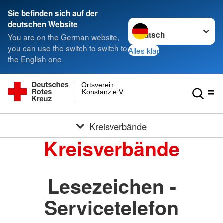
Sie befinden sich auf der
Sprache wechseln zu
deutschen Website
You are on the German website,
you can use the switch to switch to
Alles klar
the English one
Ortsverein
Konstanz e.V.
Kreisverbände
Kreisverbände
Lesezeichen -
Servicetelefon