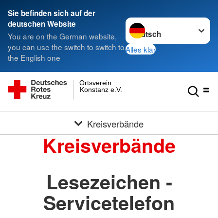
Sie befinden sich auf der
Sprache wechseln zu
deutschen Website
You are on the German website,
you can use the switch to switch to
Alles klar
the English one
Ortsverein
Konstanz e.V.
Kreisverbände
Kreisverbände
Lesezeichen -
Servicetelefon