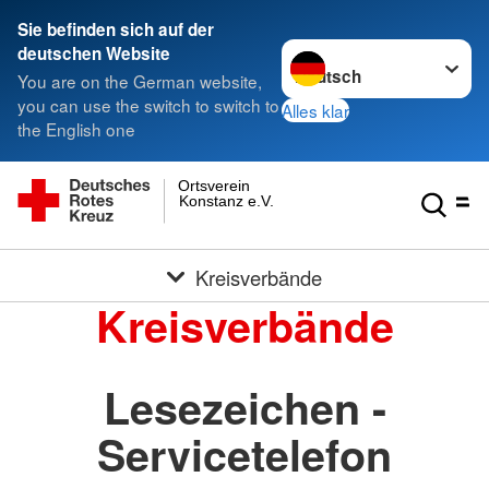
Sie befinden sich auf der
Sprache wechseln zu
deutschen Website
You are on the German website,
you can use the switch to switch to
Alles klar
the English one
Ortsverein
Konstanz e.V.
Kreisverbände
Kreisverbände
Lesezeichen -
Servicetelefon