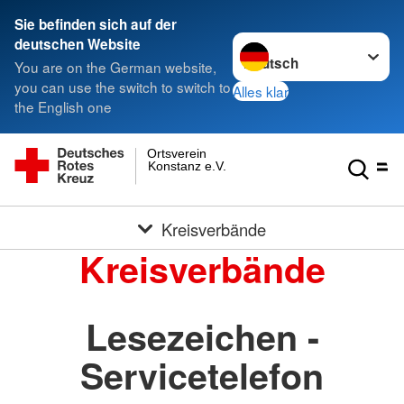
Sie befinden sich auf der
Sprache wechseln zu
deutschen Website
You are on the German website,
you can use the switch to switch to
Alles klar
the English one
Ortsverein
Konstanz e.V.
Kreisverbände
Kreisverbände
Lesezeichen -
Servicetelefon