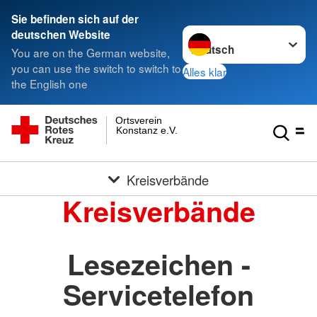
Sie befinden sich auf der
Sprache wechseln zu
deutschen Website
You are on the German website,
you can use the switch to switch to
Alles klar
the English one
Ortsverein
Konstanz e.V.
Kreisverbände
Kreisverbände
Lesezeichen -
Servicetelefon