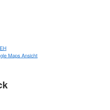
 EH
ogle Maps Ansicht
ck