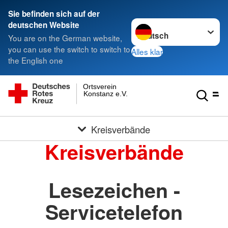
Sie befinden sich auf der
Sprache wechseln zu
deutschen Website
You are on the German website,
you can use the switch to switch to
Alles klar
the English one
Ortsverein
Konstanz e.V.
Kreisverbände
Kreisverbände
Lesezeichen -
Servicetelefon