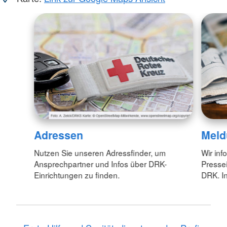
Adressen
Meld
Nutzen Sie unseren Adressfinder, um
Wir inf
Ansprechpartner und Infos über DRK-
Pressei
Einrichtungen zu finden.
DRK. In