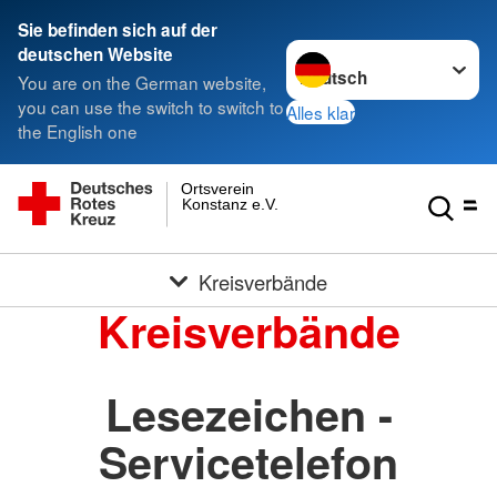
Sie befinden sich auf der
Sprache wechseln zu
deutschen Website
You are on the German website,
you can use the switch to switch to
Alles klar
the English one
Ortsverein
Konstanz e.V.
Kreisverbände
Kreisverbände
Lesezeichen -
Servicetelefon