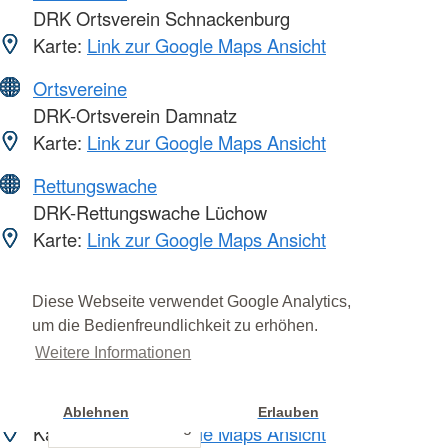
DRK Ortsverein Schnackenburg
Karte:
Link zur Google Maps Ansicht
Ortsvereine
DRK-Ortsverein Damnatz
Karte:
Link zur Google Maps Ansicht
Rettungswache
DRK-Rettungswache Lüchow
Karte:
Link zur Google Maps Ansicht
Rettungswache
Diese Webseite verwendet Google Analytics,
DRK-Rettungswache Dannenberg
um die Bedienfreundlichkeit zu erhöhen.
Karte:
Link zur Google Maps Ansicht
Weitere Informationen
Rettungswache
DRK-Rettungswache Gorleben
Ablehnen
Erlauben
Cookie Einstellung
Karte:
Link zur Google Maps Ansicht