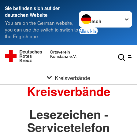
Sie befinden sich auf der
Sprache wechseln zu
deutschen Website
You are on the German website,
you can use the switch to switch to
Alles klar
the English one
Ortsverein
Konstanz e.V.
Kreisverbände
Kreisverbände
Lesezeichen -
Servicetelefon