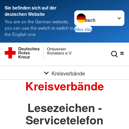
Sie befinden sich auf der
Sprache wechseln zu
deutschen Website
You are on the German website,
you can use the switch to switch to
Alles klar
the English one
Ortsverein
Konstanz e.V.
Kreisverbände
Kreisverbände
Lesezeichen -
Servicetelefon