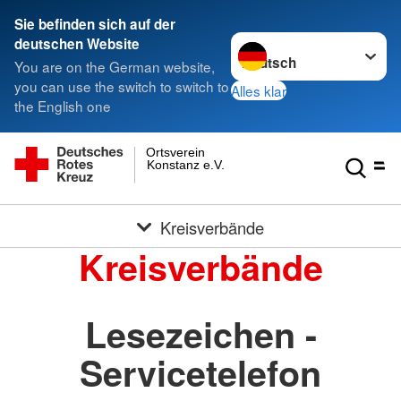
Sie befinden sich auf der
Sprache wechseln zu
deutschen Website
You are on the German website,
you can use the switch to switch to
Alles klar
the English one
Ortsverein
Konstanz e.V.
Kreisverbände
Kreisverbände
Lesezeichen -
Servicetelefon