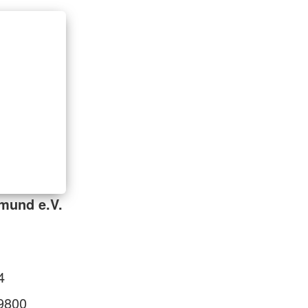
mund e.V.
4
9800