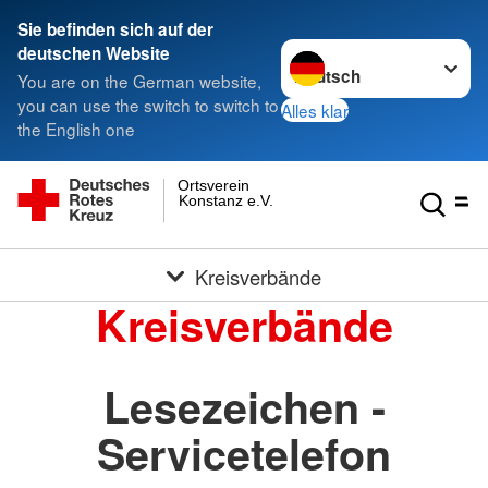
Sie befinden sich auf der
Sprache wechseln zu
deutschen Website
You are on the German website,
you can use the switch to switch to
Alles klar
the English one
Ortsverein
Konstanz e.V.
Kreisverbände
Kreisverbände
Lesezeichen -
Servicetelefon