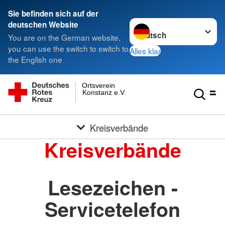
Sie befinden sich auf der
Sprache wechseln zu
deutschen Website
You are on the German website,
you can use the switch to switch to
Alles klar
the English one
Ortsverein
Konstanz e.V.
Kreisverbände
Kreisverbände
Lesezeichen -
Servicetelefon