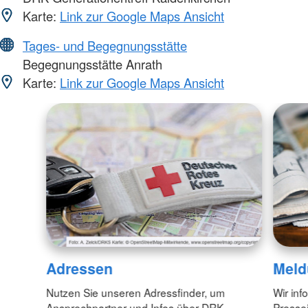
Karte:
Link zur Google Maps Ansicht
Tages- und Begegnungsstätte
Begegnungsstätte Anrath
Karte:
Link zur Google Maps Ansicht
Adressen
Meld
Nutzen Sie unseren Adressfinder, um
Wir inf
Ansprechpartner und Infos über DRK-
Pressei