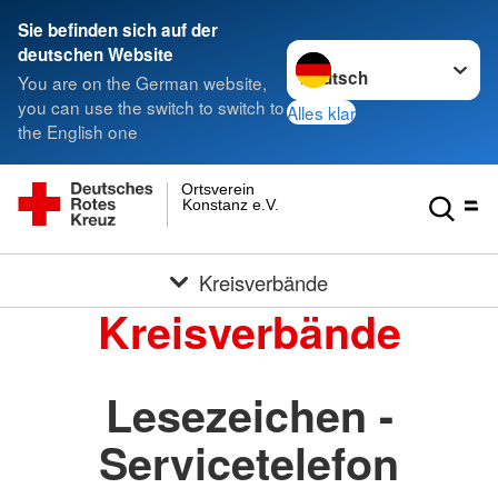
Sie befinden sich auf der
Sprache wechseln zu
deutschen Website
You are on the German website,
you can use the switch to switch to
Alles klar
the English one
Ortsverein
Konstanz e.V.
Kreisverbände
Kreisverbände
Lesezeichen -
Servicetelefon