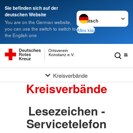
Sie befinden sich auf der
Sprache wechseln zu
deutschen Website
You are on the German website,
you can use the switch to switch to
Alles klar
the English one
Ortsverein
Konstanz e.V.
Kreisverbände
Kreisverbände
Lesezeichen -
Servicetelefon