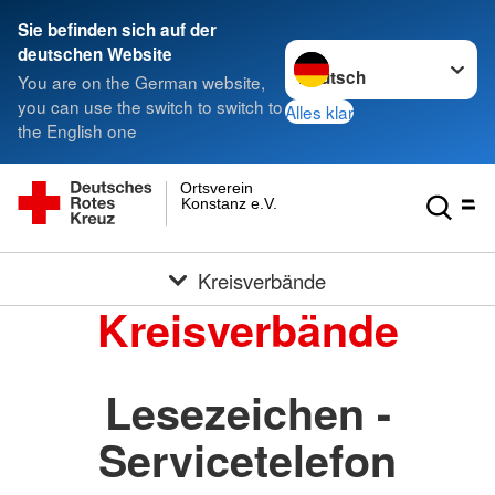
Sie befinden sich auf der
Sprache wechseln zu
deutschen Website
You are on the German website,
you can use the switch to switch to
Alles klar
the English one
Ortsverein
Konstanz e.V.
Kreisverbände
Kreisverbände
Lesezeichen -
Servicetelefon