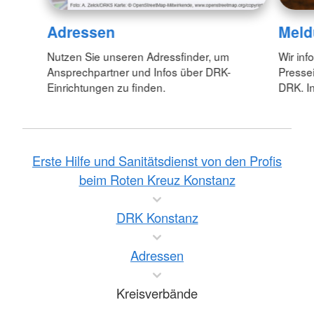
Adressen
Meld
Nutzen Sie unseren Adressfinder, um
Wir inf
Ansprechpartner und Infos über DRK-
Pressei
Einrichtungen zu finden.
DRK. In
Erste Hilfe und Sanitätsdienst von den Profis
beim Roten Kreuz Konstanz
DRK Konstanz
Adressen
Kreisverbände