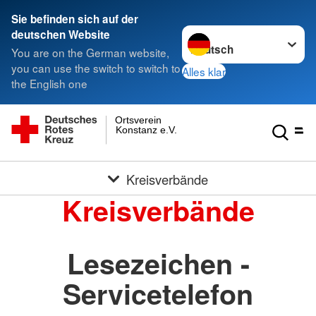
Sie befinden sich auf der
Sprache wechseln zu
deutschen Website
You are on the German website,
you can use the switch to switch to
Alles klar
the English one
Ortsverein
Konstanz e.V.
Kreisverbände
Kreisverbände
Lesezeichen -
Servicetelefon