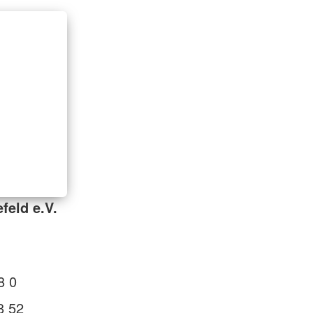
feld e.V.
8 0
8 52