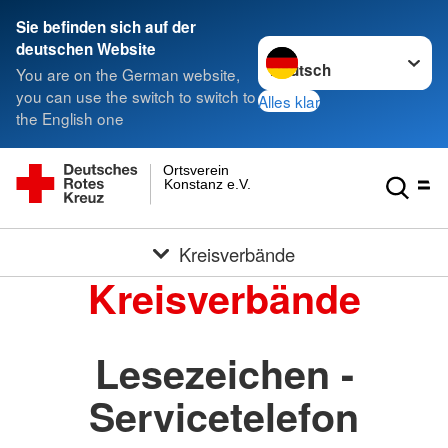
Sie befinden sich auf der
Sprache wechseln zu
deutschen Website
You are on the German website,
you can use the switch to switch to
Alles klar
the English one
Ortsverein
Konstanz e.V.
Kreisverbände
Kreisverbände
Lesezeichen -
Servicetelefon