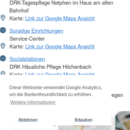
DRK-Tagespflege Netphen im Haus am alten
Bahnhof
Karte:
Link zur Google Maps Ansicht
Sonstige Einrichtungen
Service-Center
Karte:
Link zur Google Maps Ansicht
Sozialstationen
DRK Häusliche Pflege Hilchenbach
Karte:
Link zur Google Maps Ansicht
Sozialstationen
Diese Webseite verwendet Google Analytics,
DRK-Häusliche Pflege Wilnsdorf/Burbach/Siegen
um die Bedienfreundlichkeit zu erhöhen.
Karte:
Link zur Google Maps Ansicht
Weitere Informationen
Ablehnen
Erlauben
Cookie Einstellung