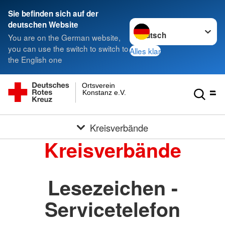
Sie befinden sich auf der
Sprache wechseln zu
deutschen Website
You are on the German website,
you can use the switch to switch to
Alles klar
the English one
Ortsverein
Konstanz e.V.
Kreisverbände
Kreisverbände
Lesezeichen -
Servicetelefon