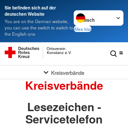
Sie befinden sich auf der
Sprache wechseln zu
deutschen Website
You are on the German website,
you can use the switch to switch to
Alles klar
the English one
Ortsverein
Konstanz e.V.
Kreisverbände
Kreisverbände
Lesezeichen -
Servicetelefon