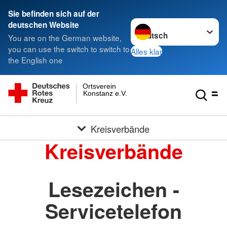
Sie befinden sich auf der
Sprache wechseln zu
deutschen Website
You are on the German website,
you can use the switch to switch to
Alles klar
the English one
Ortsverein
Konstanz e.V.
Kreisverbände
Kreisverbände
Lesezeichen -
Servicetelefon