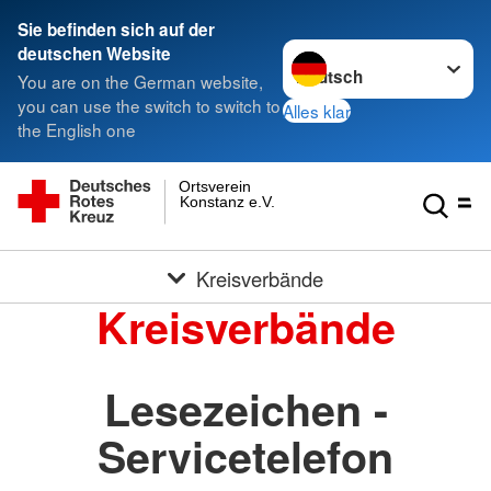
Sie befinden sich auf der
Sprache wechseln zu
deutschen Website
You are on the German website,
you can use the switch to switch to
Alles klar
the English one
Ortsverein
Konstanz e.V.
Kreisverbände
Kreisverbände
Lesezeichen -
Servicetelefon