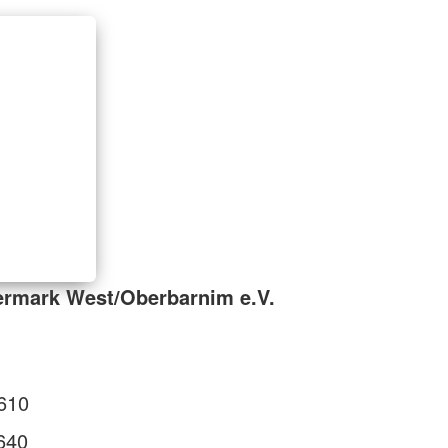
ermark West/Oberbarnim e.V.
610
640