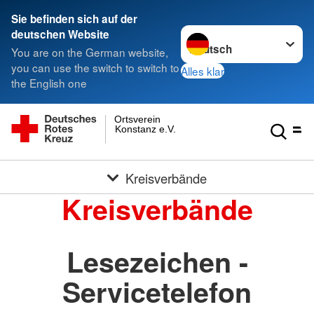
Sie befinden sich auf der
Sprache wechseln zu
deutschen Website
You are on the German website,
you can use the switch to switch to
Alles klar
the English one
Ortsverein
Konstanz e.V.
Kreisverbände
Kreisverbände
Lesezeichen -
Servicetelefon