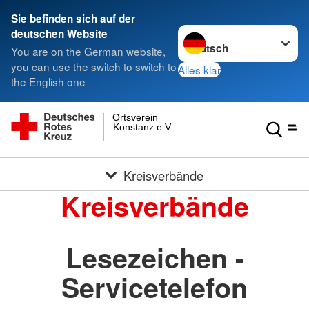
Sie befinden sich auf der
Sprache wechseln zu
deutschen Website
You are on the German website,
you can use the switch to switch to
Alles klar
the English one
Ortsverein
Konstanz e.V.
Kreisverbände
Kreisverbände
Lesezeichen -
Servicetelefon