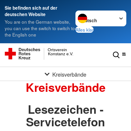
Sie befinden sich auf der
Sprache wechseln zu
deutschen Website
You are on the German website,
you can use the switch to switch to
Alles klar
the English one
Ortsverein
Konstanz e.V.
Kreisverbände
Kreisverbände
Lesezeichen -
Servicetelefon