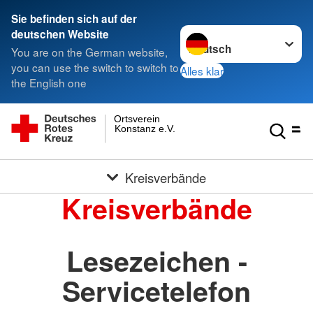
Sie befinden sich auf der
Sprache wechseln zu
deutschen Website
You are on the German website,
you can use the switch to switch to
Alles klar
the English one
Ortsverein
Konstanz e.V.
Kreisverbände
Kreisverbände
Lesezeichen -
Servicetelefon