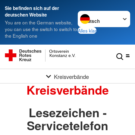
Sie befinden sich auf der
Sprache wechseln zu
deutschen Website
You are on the German website,
you can use the switch to switch to
Alles klar
the English one
Ortsverein
Konstanz e.V.
Kreisverbände
Kreisverbände
Lesezeichen -
Servicetelefon