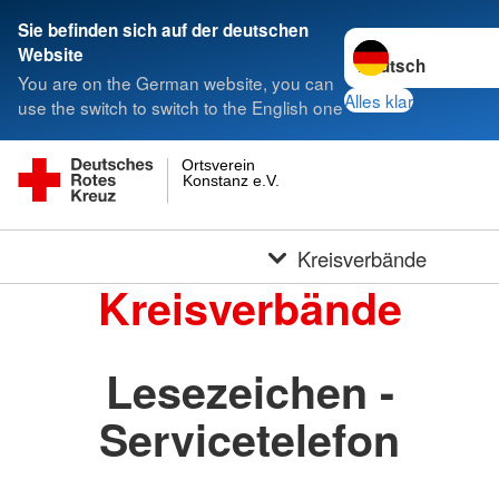
Sie befinden sich auf der deutschen
Sprache wechseln 
Website
You are on the German website, you can
Alles klar
use the switch to switch to the English one
Ortsverein
Konstanz e.V.
Kreisverbände
Kreisverbände
Lesezeichen -
Servicetelefon