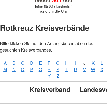
08000
365
000
Infos für Sie kostenfrei
rund um die Uhr
Rotkreuz Kreisverbände
Bitte klicken Sie auf den Anfangsbuchstaben des
gesuchten Kreisverbandes.
A
B
C
D
E
F
G
H
I
J
K
L
M
N
O
P
Q
R
S
T
U
V
W
X
Y
Z
Kreisverband
Landesv