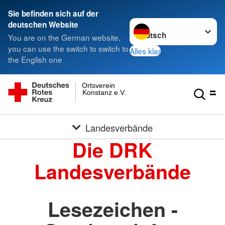
Sie befinden sich auf der
Sprache wechseln zu
deutschen Website
You are on the German website,
you can use the switch to switch to
Alles klar
the English one
Ortsverein
Konstanz e.V.
Landesverbände
Die DRK
Landesverbände
Lesezeichen -