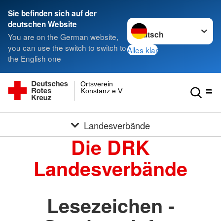
Sie befinden sich auf der
Sprache wechseln zu
deutschen Website
You are on the German website,
you can use the switch to switch to
Alles klar
the English one
Ortsverein
Konstanz e.V.
Landesverbände
Die DRK
Landesverbände
Lesezeichen -