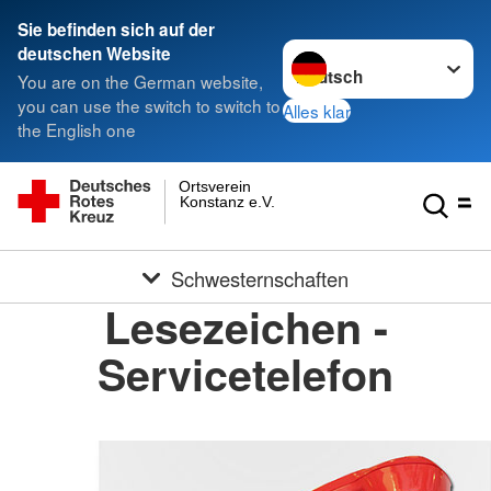
Sie befinden sich auf der
Sprache wechseln zu
deutschen Website
You are on the German website,
you can use the switch to switch to
Alles klar
the English one
Ortsverein
Konstanz e.V.
Schwesternschaften
Lesezeichen -
Servicetelefon