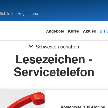
tch to the English one
Angebote
Kurse
Aktuell
DRK
Schwesternschaften
Lesezeichen -
Servicetelefon
Kostenlose DRK-Hotline.