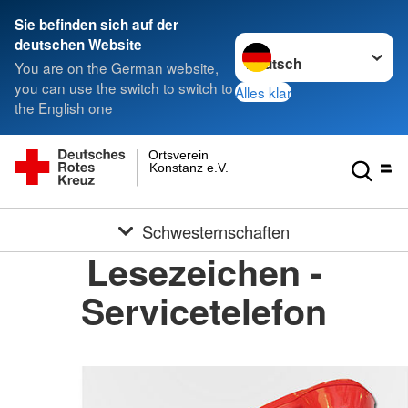
Sie befinden sich auf der
Sprache wechseln zu
deutschen Website
You are on the German website,
you can use the switch to switch to
Alles klar
the English one
Ortsverein
Konstanz e.V.
Schwesternschaften
Lesezeichen -
Servicetelefon