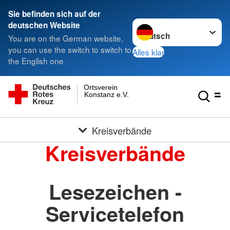
Sie befinden sich auf der
Sprache wechseln zu
deutschen Website
You are on the German website,
you can use the switch to switch to
Alles klar
the English one
Ortsverein
Konstanz e.V.
Kreisverbände
Kreisverbände
Lesezeichen -
Servicetelefon