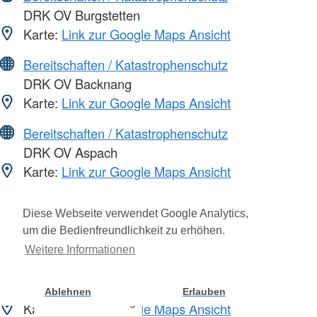
DRK OV Burgstetten
Karte:
Link zur Google Maps Ansicht
Bereitschaften / Katastrophenschutz
DRK OV Backnang
Karte:
Link zur Google Maps Ansicht
Bereitschaften / Katastrophenschutz
DRK OV Aspach
Karte:
Link zur Google Maps Ansicht
Bereitschaften / Katastrophenschutz
Diese Webseite verwendet Google Analytics,
DRK OV Althütte
um die Bedienfreundlichkeit zu erhöhen.
Karte:
Link zur Google Maps Ansicht
Weitere Informationen
Bereitschaften / Katastrophenschutz
DRK OV Alfdorf
Ablehnen
Erlauben
Cookie Einstellung
Karte:
Link zur Google Maps Ansicht