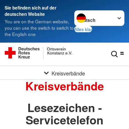
Sie befinden sich auf der
Sprache wechseln zu
deutschen Website
You are on the German website,
you can use the switch to switch to
Alles klar
the English one
Ortsverein
Konstanz e.V.
Kreisverbände
Kreisverbände
Lesezeichen -
Servicetelefon