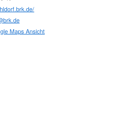
hldorf.brk.de/
@brk.de
ogle Maps Ansicht