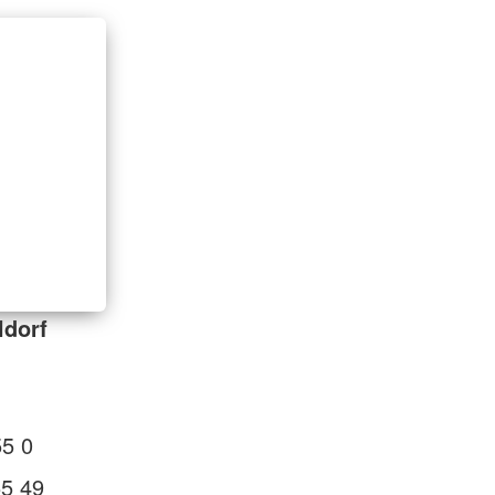
ldorf
55 0
55 49