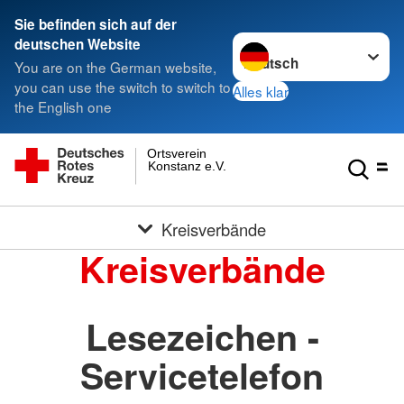
Sie befinden sich auf der
Sprache wechseln zu
deutschen Website
You are on the German website,
you can use the switch to switch to
Alles klar
the English one
Ortsverein
Konstanz e.V.
Kreisverbände
Kreisverbände
Lesezeichen -
Servicetelefon