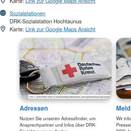
Karte:
Link zur Google Maps Ansicht
Sozialstationen
DRK-Sozialstation Hochtaunus
Karte:
Link zur Google Maps Ansicht
Adressen
Meld
Nutzen Sie unseren Adressfinder, um
Wir inf
Ansprechpartner und Infos über DRK-
Pressei