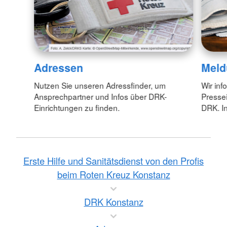
Adressen
Meld
Nutzen Sie unseren Adressfinder, um
Wir inf
Ansprechpartner und Infos über DRK-
Pressei
Einrichtungen zu finden.
DRK. In
Erste Hilfe und Sanitätsdienst von den Profis
beim Roten Kreuz Konstanz
DRK Konstanz