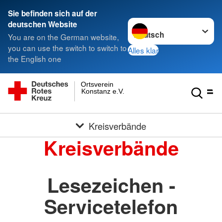
Sie befinden sich auf der
Sprache wechseln zu
deutschen Website
You are on the German website,
you can use the switch to switch to
Alles klar
the English one
Ortsverein
Konstanz e.V.
Kreisverbände
Kreisverbände
Lesezeichen -
Servicetelefon