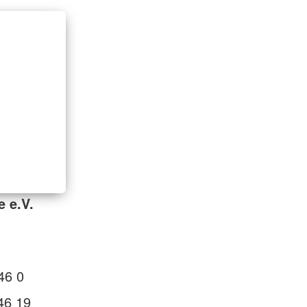
e e.V.
46 0
46 19