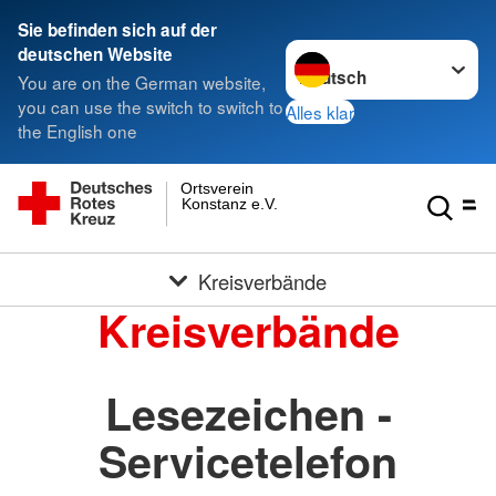
Sie befinden sich auf der
Sprache wechseln zu
deutschen Website
You are on the German website,
you can use the switch to switch to
Alles klar
the English one
Ortsverein
Konstanz e.V.
Kreisverbände
Kreisverbände
Lesezeichen -
Servicetelefon