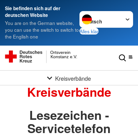
Sie befinden sich auf der
Sprache wechseln zu
deutschen Website
You are on the German website,
you can use the switch to switch to
Alles klar
the English one
Ortsverein
Konstanz e.V.
Kreisverbände
Kreisverbände
Lesezeichen -
Servicetelefon