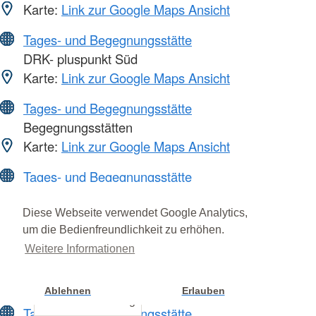
Karte:
Link zur Google Maps Ansicht
Tages- und Begegnungsstätte
DRK- pluspunkt Süd
Karte:
Link zur Google Maps Ansicht
Tages- und Begegnungsstätte
Begegnungsstätten
Karte:
Link zur Google Maps Ansicht
Tages- und Begegnungsstätte
Aktivtreff Pempelfort
Karte:
Link zur Google Maps Ansicht
Diese Webseite verwendet Google Analytics,
um die Bedienfreundlichkeit zu erhöhen.
Tages- und Begegnungsstätte
Weitere Informationen
zentrum plus Unterrath
Karte:
Link zur Google Maps Ansicht
Ablehnen
Erlauben
Cookie Einstellung
Tages- und Begegnungsstätte