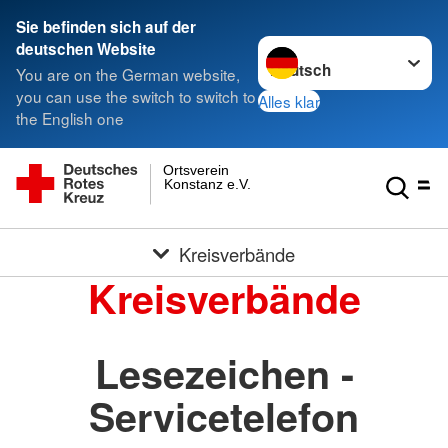
Sie befinden sich auf der
Sprache wechseln zu
deutschen Website
You are on the German website,
you can use the switch to switch to
Alles klar
the English one
Ortsverein
Konstanz e.V.
Kreisverbände
Kreisverbände
Lesezeichen -
Servicetelefon