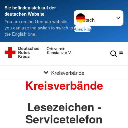
Sie befinden sich auf der
Sprache wechseln zu
deutschen Website
You are on the German website,
you can use the switch to switch to
Alles klar
the English one
Ortsverein
Konstanz e.V.
Kreisverbände
Kreisverbände
Lesezeichen -
Servicetelefon