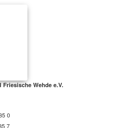
l Friesische Wehde e.V.
85 0
85 7