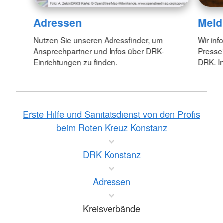
Adressen
Meld
Nutzen Sie unseren Adressfinder, um
Wir inf
Ansprechpartner und Infos über DRK-
Pressei
Einrichtungen zu finden.
DRK. In
Erste Hilfe und Sanitätsdienst von den Profis
beim Roten Kreuz Konstanz
DRK Konstanz
Adressen
Kreisverbände