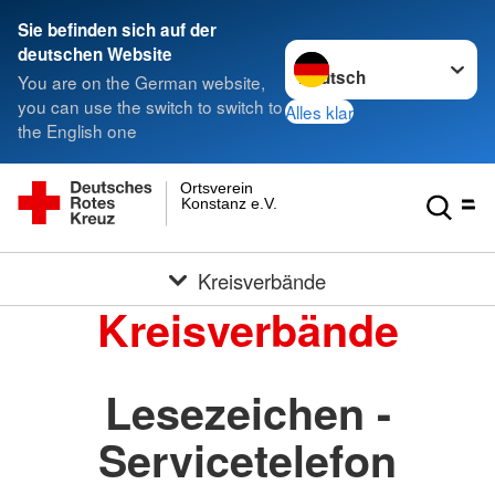
Sie befinden sich auf der
Sprache wechseln zu
deutschen Website
You are on the German website,
you can use the switch to switch to
Alles klar
the English one
Ortsverein
Konstanz e.V.
Kreisverbände
Kreisverbände
Lesezeichen -
Servicetelefon