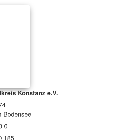
kreis Konstanz e.V.
74
m Bodensee
0 0
0 185