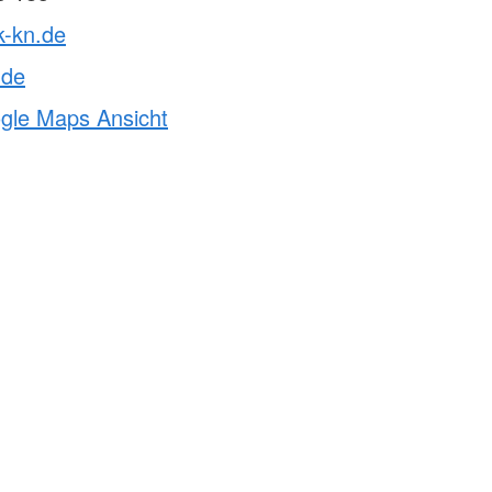
k-kn.de
.de
ogle Maps Ansicht